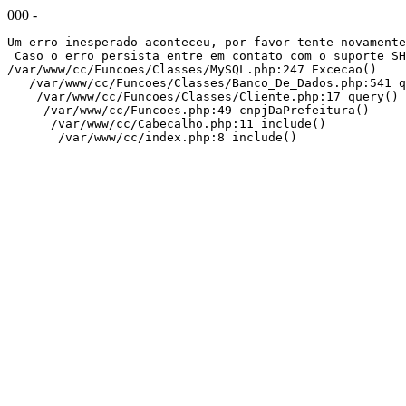
000 -
Um erro inesperado aconteceu, por favor tente novamente
 Caso o erro persista entre em contato com o suporte SH
/var/www/cc/Funcoes/Classes/MySQL.php:247 Excecao()

   /var/www/cc/Funcoes/Classes/Banco_De_Dados.php:541 q
    /var/www/cc/Funcoes/Classes/Cliente.php:17 query()

     /var/www/cc/Funcoes.php:49 cnpjDaPrefeitura()

      /var/www/cc/Cabecalho.php:11 include()

       /var/www/cc/index.php:8 include()
